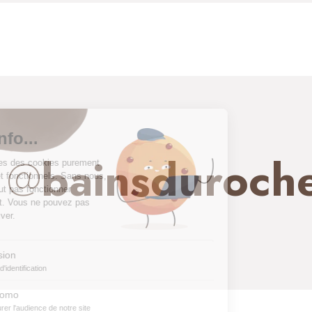
@
bainsduroch