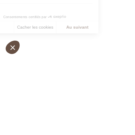
RESTONS EN CONTAC
Inscrivez-Vous À Notre Newsle
J’accepte de recevoir cette newsletter et
que je peux me désabonner facilement à