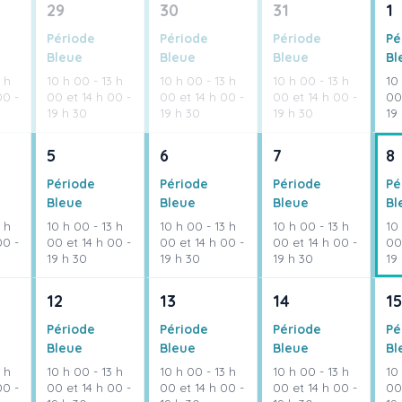
29
30
31
1
Période
Période
Période
Pé
Bleue
Bleue
Bleue
Bl
 h
10 h 00 - 13 h
10 h 00 - 13 h
10 h 00 - 13 h
10 
00 -
00 et 14 h 00 -
00 et 14 h 00 -
00 et 14 h 00 -
00
19 h 30
19 h 30
19 h 30
19
5
6
7
8
Période
Période
Période
Pé
Bleue
Bleue
Bleue
Bl
 h
10 h 00 - 13 h
10 h 00 - 13 h
10 h 00 - 13 h
10 
00 -
00 et 14 h 00 -
00 et 14 h 00 -
00 et 14 h 00 -
00
19 h 30
19 h 30
19 h 30
19
12
13
14
15
Période
Période
Période
Pé
Bleue
Bleue
Bleue
Bl
 h
10 h 00 - 13 h
10 h 00 - 13 h
10 h 00 - 13 h
10 
00 -
00 et 14 h 00 -
00 et 14 h 00 -
00 et 14 h 00 -
00