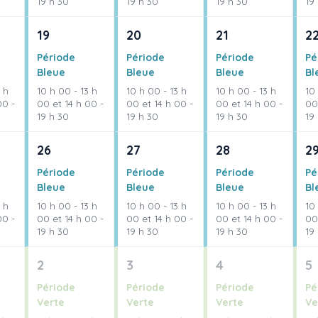
19 h 30
19 h 30
19 h 30
19
19
20
21
2
Période
Période
Période
Pé
Bleue
Bleue
Bleue
Bl
 h
10 h 00 - 13 h
10 h 00 - 13 h
10 h 00 - 13 h
10 
00 -
00 et 14 h 00 -
00 et 14 h 00 -
00 et 14 h 00 -
00
19 h 30
19 h 30
19 h 30
19
26
27
28
2
Période
Période
Période
Pé
Bleue
Bleue
Bleue
Bl
 h
10 h 00 - 13 h
10 h 00 - 13 h
10 h 00 - 13 h
10 
00 -
00 et 14 h 00 -
00 et 14 h 00 -
00 et 14 h 00 -
00
19 h 30
19 h 30
19 h 30
19
2
3
4
5
Période
Période
Période
Pé
Verte
Verte
Verte
Ve