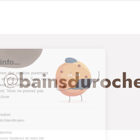
@
bainsduroch