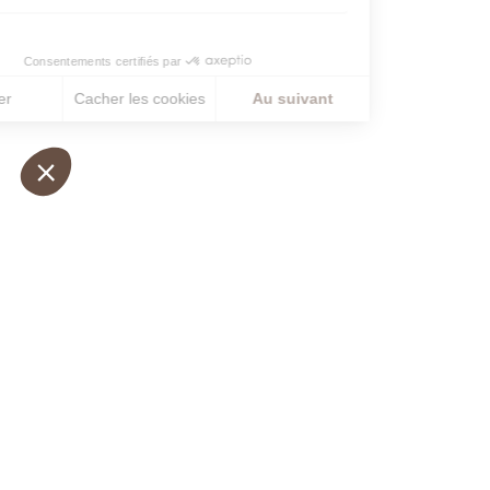
RESTONS EN CONTAC
Inscrivez-Vous À Notre Newsle
J’accepte de recevoir cette newsletter et
que je peux me désabonner facilement à