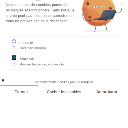
sensorialité, ce soin associe des textures ultra
confortables à des actifs de haute
performance pour inonder la peau de bien-
être et lui procurer une sensation
d’hydratation absolue.
SOIN INTENSIF JEUNESSE
1h15 | 110 €
Soin d'exception alliant des gestes experts
pour révéler l'éclat, la douceur et la fermeté
de la peau. Chaque étape est conçue pour
offrir une relaxation profonde tout en
stimulant la vitalité de la peau laissant le teint
lumineux, frais et visiblement plus jeune.
SOIN ORGANICS
30 minutes | 65 €
Soin certifié biologique Sothys Organics®, à