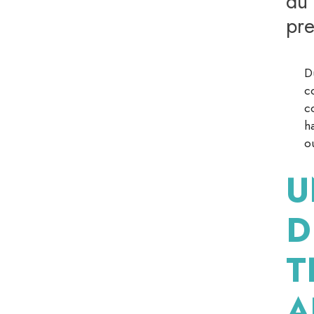
du
pre
D
c
c
h
o
T
A