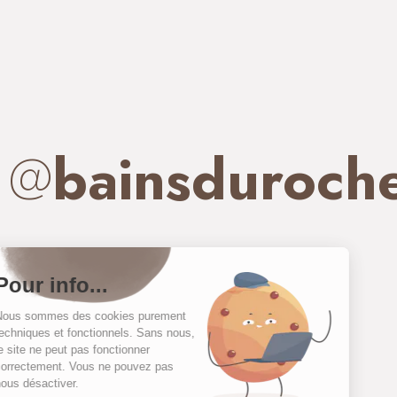
@
bainsduroch