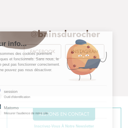
@
bainsdurocher
FACEBOOK
INSTAGRAM
RESTONS EN CONTACT
Inscrivez-Vous À Notre Newsletter