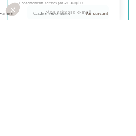
J’accepte de recevoir cette newsletter et je comprends
que je peux me désabonner facilement à tout moment.
OK
05 62 92 14 20
AV. DU DOCTEUR DOMER
65110 CAUTERETS