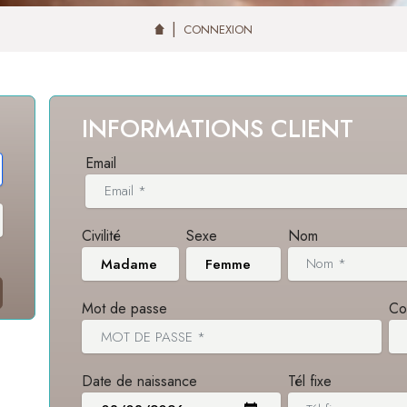
CONNEXION
INFORMATIONS CLIENT
Email
Civilité
Sexe
Nom
Mot de passe
Co
Date de naissance
Tél fixe