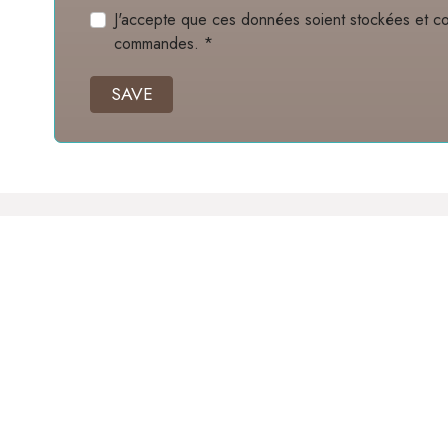
J'accepte que ces données soient stockées et co
commandes. *
SAVE
er