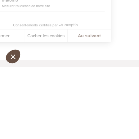
@
bainsduroch